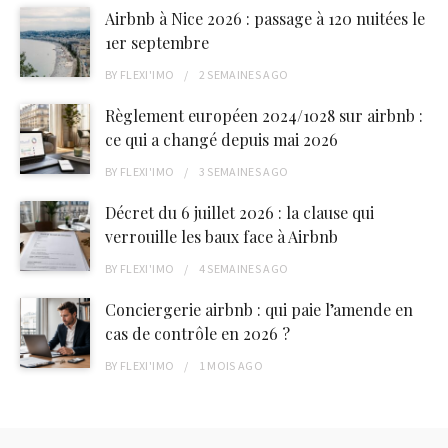
Airbnb à Nice 2026 : passage à 120 nuitées le
1er septembre
BY
FLEXI'IMO
2 SEMAINES
AGO
Règlement européen 2024/1028 sur airbnb :
ce qui a changé depuis mai 2026
BY
FLEXI'IMO
3 SEMAINES
AGO
Décret du 6 juillet 2026 : la clause qui
verrouille les baux face à Airbnb
BY
FLEXI'IMO
4 SEMAINES
AGO
Conciergerie airbnb : qui paie l’amende en
cas de contrôle en 2026 ?
BY
FLEXI'IMO
1 MOIS
AGO