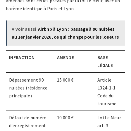
amendes sont celles prévues par la loi Le Meur, avec un
barème identique à Paris et Lyon.
A voir aussi
Airbnb à Lyon : passage à 90 nuitées
au 1er janvier 2026, ce qui change pour les loueurs
INFRACTION
AMENDE
BASE
LÉGALE
Dépassement 90
15 000 €
Article
nuitées (résidence
L324-1-1
principale)
Code du
tourisme
Défaut de numéro
10 000 €
Loi Le Meur
d’enregistrement
art. 3