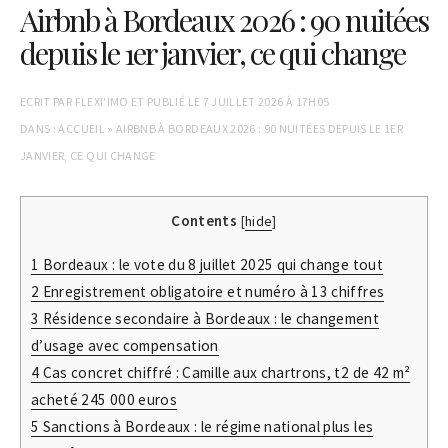
Airbnb à Bordeaux 2026 : 90 nuitées
depuis le 1er janvier, ce qui change
ECRIT PAR
FLEXI'IMO
ET PUBLIÉ LE
7 JUILLET 2026 À 17H05
DANS :
ACCUEIL
»
AIRBNB À BORDEAUX 2026 : 90 NUITÉES DEPUIS LE 1ER
JANVIER, CE QUI CHANGE
Contents
[
hide
]
1
Bordeaux : le vote du 8 juillet 2025 qui change tout
2
Enregistrement obligatoire et numéro à 13 chiffres
3
Résidence secondaire à Bordeaux : le changement
d’usage avec compensation
4
Cas concret chiffré : Camille aux chartrons, t2 de 42 m²
acheté 245 000 euros
5
Sanctions à Bordeaux : le régime national plus les