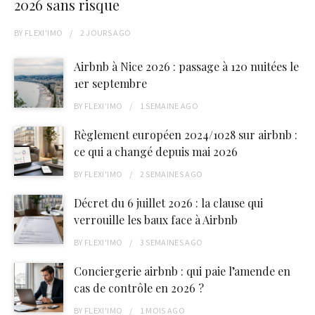
2026 sans risque
BY
FLEXI'IMO
2 JOURS
AGO
Airbnb à Nice 2026 : passage à 120 nuitées le
1er septembre
BY
FLEXI'IMO
1 SEMAINE
AGO
Règlement européen 2024/1028 sur airbnb :
ce qui a changé depuis mai 2026
BY
FLEXI'IMO
2 SEMAINES
AGO
Décret du 6 juillet 2026 : la clause qui
verrouille les baux face à Airbnb
BY
FLEXI'IMO
3 SEMAINES
AGO
Conciergerie airbnb : qui paie l’amende en
cas de contrôle en 2026 ?
BY
FLEXI'IMO
1 MOIS
AGO