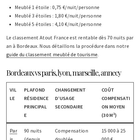
Meublé 1 étoile : 0,75 €/nuit/personne
Meublé 3 étoiles : 1,80 €/nuit/personne
Meublé 5 étoiles : 4,10 €/nuit/personne
Le classement Atout France est rentable dès 70 nuits par
an à Bordeaux. Nous détaillons la procédure dans notre
guide du classement meublé de tourisme
.
Bordeaux vs paris, lyon, marseille, annecy
VIL
PLAFOND
CHANGEMENT
COÛT
LE
RÉSIDENCE
D’USAGE
COMPENSATI
PRINCIPAL
SECONDAIRE
ON MOYEN
E
(30 M²)
Par
90 nuits
Compensation
15 000 à 25
is
(depuis
doublée
000 €