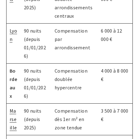
2025)
arrondissements
centraux
Lyo
90 nuits
Compensation
6 000 à 12
n
(depuis
par
000 €
01/01/202
arrondissement
6)
Bo
90 nuits
Compensation
4 000 à 8 000
rde
(depuis
doublée
€
au
01/01/202
hypercentre
x
6)
Ma
90 nuits
Compensation
3 500 à 7 000
rse
(depuis
dès 1er m² en
€
ille
2025)
zone tendue