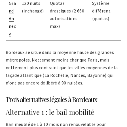
Gra
120 nuits
Quotas
Système
nd
(inchangé)
drastiques (2 660
différent
An
autorisations
(quotas)
nec
max)
y
Bordeaux se situe dans la moyenne haute des grandes
métropoles. Nettement moins cher que Paris, mais
nettement plus contraint que les villes moyennes de la
façade atlantique (La Rochelle, Nantes, Bayonne) qui
n’ont pas encore délibéré à 90 nuitées.
Trois alternatives légales à Bordeaux
Alternative 1 : le bail mobilité
Bail meublé de 1 à 10 mois non renouvelable pour