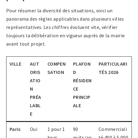
Pour résumer la diversité des situations, voici un
panorama des règles applicables dans plusieurs villes
représentatives. Les chiffres évoluent vite, vérifier
toujours la délibération en vigueur auprès de la mairie
avant tout projet.
VILLE
AUT
COMPEN
PLAFON
PARTICULARI
ORIS
SATION
D
TÉS 2026
ATIO
RÉSIDEN
N
CE
PRÉA
PRINCIP
LABL
ALE
E
Paris
Oui
1 pour 1
90
Commerciali
hors
nuits/an
té 400 à 5 000