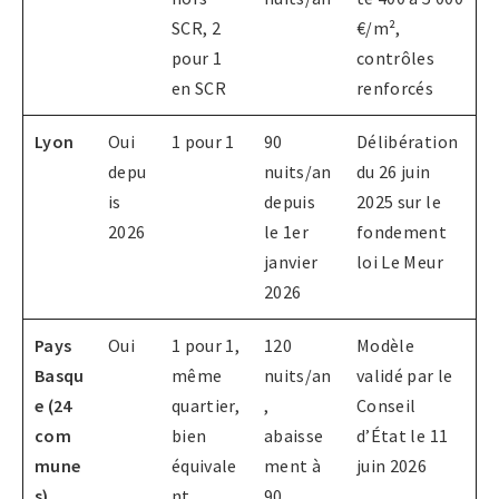
SCR, 2
€/m²,
pour 1
contrôles
en SCR
renforcés
Lyon
Oui
1 pour 1
90
Délibération
depu
nuits/an
du 26 juin
is
depuis
2025 sur le
2026
le 1er
fondement
janvier
loi Le Meur
2026
Pays
Oui
1 pour 1,
120
Modèle
Basqu
même
nuits/an
validé par le
e (24
quartier,
,
Conseil
com
bien
abaisse
d’État le 11
mune
équivale
ment à
juin 2026
s)
nt
90