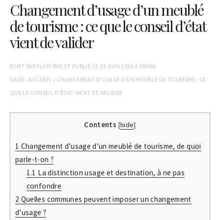
Changement d’usage d’un meublé
de tourisme : ce que le conseil d’état
vient de valider
ECRIT PAR
FLEXI'IMO
ET PUBLIÉ LE
24 JUIN 2026 À 09H00
DANS :
ACCUEIL
»
CHANGEMENT D’USAGE D’UN MEUBLÉ DE TOURISME : CE
QUE LE CONSEIL D’ÉTAT VIENT DE VALIDER
Contents
[
hide
]
1
Changement d’usage d’un meublé de tourisme, de quoi
parle-t-on ?
1.1
La distinction usage et destination, à ne pas
confondre
2
Quelles communes peuvent imposer un changement
d’usage ?