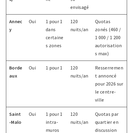
envisagé
Annec
Oui
1 pour 1
120
Quotas
y
dans
nuits/an
zonés (460 /
certaine
1 000 / 1 200
s zones
autorisation
s max)
Borde
Oui
1 pour 1
120
Resserremen
aux
nuits/an
t annoncé
pour 2026 sur
le centre-
ville
Saint
Oui
1 pour 1
120
Quotas par
-Malo
intra-
nuits/an
quartier en
muros
discussion