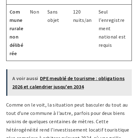
Com
Non
Sans
120
Seul
mune
objet
nuits/an
l’enregistre
rurale
ment
non
national est
délibé
requis
rée
A voir aussi
DPE meublé de tourisme : obligations
2026 et calendrier jusqu'en 2034
Comme on le voit, la situation peut basculer du tout au
tout d’une commune à l’autre, parfois pour deux biens
voisins de quelques centaines de mètres. Cette
hétérogénéité rend l’investissement locatif touristique
plus complexe à arbitrer qu’avant 2024, où une grille