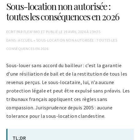
Sous-location non autorisée :
toutes les conséquences en 2026
ECRIT PAR
FLEXI'IMO
ET PUBLIÉ LE
19 AVRIL 2026 À 23H35
DANS :
ACCUEIL
»
SOUS-LOCATION NON AUTORISÉE : TOUTES LES
CONSÉQUENCES EN 2026
Sous-louer sans accord du bailleur : c’est la garantie
d’une résiliation de bail et de la restitution de tous les
revenus perçus. Le sous-locataire, lui, n’a aucune
protection légale et peut être expulsé sans préavis. Les
tribunaux français appliquent ces règles sans
compassion. Jurisprudence depuis 2005 : aucune
tolerance pour la sous-location clandestine.
TL;DR