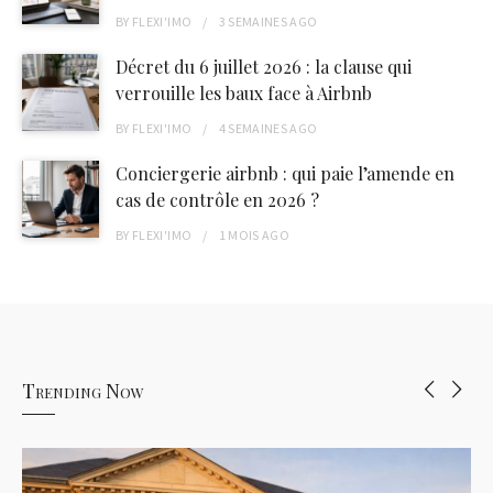
BY
FLEXI'IMO
3 SEMAINES
AGO
Décret du 6 juillet 2026 : la clause qui
verrouille les baux face à Airbnb
BY
FLEXI'IMO
4 SEMAINES
AGO
Conciergerie airbnb : qui paie l’amende en
cas de contrôle en 2026 ?
BY
FLEXI'IMO
1 MOIS
AGO
Trending Now