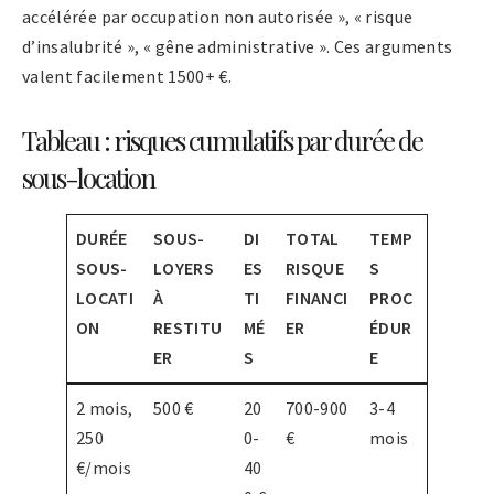
accélérée par occupation non autorisée », « risque
d’insalubrité », « gêne administrative ». Ces arguments
valent facilement 1500+ €.
Tableau : risques cumulatifs par durée de
sous-location
DURÉE
SOUS-
DI
TOTAL
TEMP
SOUS-
LOYERS
ES
RISQUE
S
LOCATI
À
TI
FINANCI
PROC
ON
RESTITU
MÉ
ER
ÉDUR
ER
S
E
2 mois,
500 €
20
700-900
3-4
250
0-
€
mois
€/mois
40