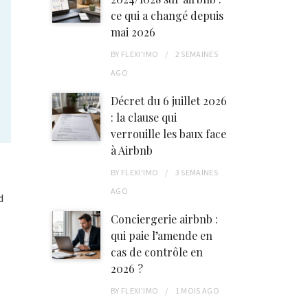
ce qui a changé depuis
mai 2026
BY
FLEXI'IMO
2 SEMAINES
AGO
Décret du 6 juillet 2026
: la clause qui
verrouille les baux face
à Airbnb
BY
FLEXI'IMO
3 SEMAINES
AGO
d
Conciergerie airbnb :
qui paie l’amende en
cas de contrôle en
2026 ?
s
BY
FLEXI'IMO
1 MOIS
AGO