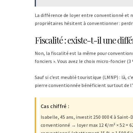
La différence de loyer entre conventionné et n
propriétaires hésitent à conventionner : perdr
Fiscalité : existe-t-il une diff
Non, la fiscalité est la même pour conventio
fonciers ». Vous avez le choix micro-foncier (
Sauf si c’est meublé touristique (LMNP) : là, 
pierre conventionnée bénéficient surtout de l’
Cas chiffré :
Isabelle, 45 ans, investit 250 000 € à Saint
conventionné → loyer max 12 €/m² × 52 = 624
conventionné (abattement 15 % = 1 500 €/an d