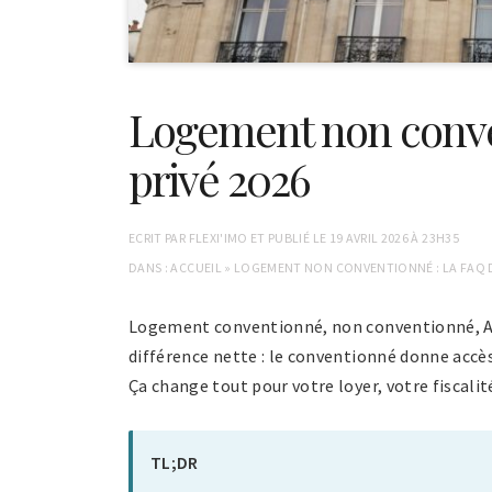
Logement non conven
privé 2026
ECRIT PAR
FLEXI'IMO
ET PUBLIÉ LE
19 AVRIL 2026 À 23H35
DANS :
ACCUEIL
»
LOGEMENT NON CONVENTIONNÉ : LA FAQ DU
Logement conventionné, non conventionné, APL
différence nette : le conventionné donne acc
Ça change tout pour votre loyer, votre fiscalit
TL;DR