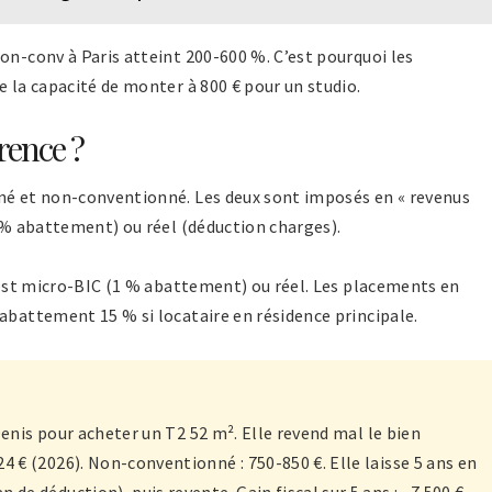
on-conv à Paris atteint 200-600 %. C’est pourquoi les
e la capacité de monter à 800 € pour un studio.
érence ?
nné et non-conventionné. Les deux sont imposés en « revenus
3 % abattement) ou réel (déduction charges).
c’est micro-BIC (1 % abattement) ou réel. Les placements en
abattement 15 % si locataire en résidence principale.
-Denis pour acheter un T2 52 m². Elle revend mal le bien
 € (2026). Non-conventionné : 750-850 €. Elle laisse 5 ans en
e déduction), puis revente. Gain fiscal sur 5 ans : ~7 500 €.