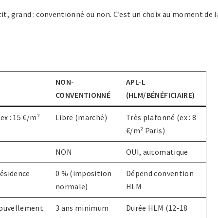
tit, grand : conventionné ou non. C’est un choix au moment de l
NON-
APL-L
CONVENTIONNÉ
(HLM/BÉNÉFICIAIRE)
ex : 15 €/m²
Libre (marché)
Très plafonné (ex : 8
€/m² Paris)
NON
OUI, automatique
résidence
0 % (imposition
Dépend convention
normale)
HLM
nouvellement
3 ans minimum
Durée HLM (12-18