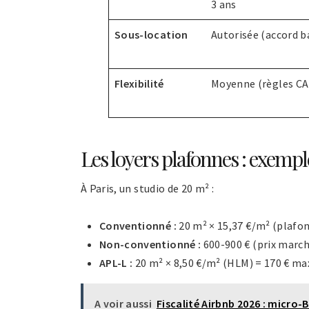
3 ans
Sous-location
Autorisée (accord ba
Flexibilité
Moyenne (règles CAF
Les loyers plafonnes : exempl
À Paris, un studio de 20 m² :
Conventionné :
20 m² × 15,37 €/m² (plafon
Non-conventionné :
600-900 € (prix march
APL-L :
20 m² × 8,50 €/m² (HLM) = 170 € ma
A voir aussi
Fiscalité Airbnb 2026 : micro-