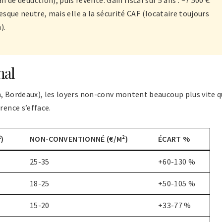
presque neutre, mais elle a la sécurité CAF (locataire toujours
).
nal
n, Bordeaux), les loyers non-conv montent beaucoup plus vite 
rence s’efface.
)
NON-CONVENTIONNÉ (€/M²)
ÉCART %
25-35
+60-130 %
18-25
+50-105 %
15-20
+33-77 %