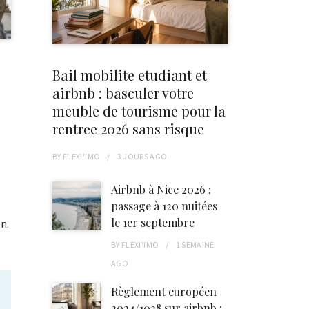
Bail mobilite etudiant et
airbnb : basculer votre
meuble de tourisme pour la
rentree 2026 sans risque
BY
FLEXI'IMO
3 JOURS
AGO
Airbnb à Nice 2026 :
passage à 120 nuitées
le 1er septembre
n.
BY
FLEXI'IMO
1 SEMAINE
AGO
Règlement européen
2024/1028 sur airbnb :