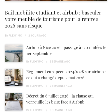
Bail mobilite etudiant et airbnb : basculer
votre meuble de tourisme pour la rentree
2026 sans risque
BY
FLEXI'IMO
2 JOURS
AGO
Airbnb à Nice 2026 : passage à 120 nuitées le
1er septembre
BY
FLEXI'IMO
1 SEMAINE
AGO
Règlement européen 2024/1028 sur airbnb :
ce qui a changé depuis mai 2026
BY
FLEXI'IMO
2 SEMAINES
AGO
Décret du 6 juillet 2026 : la clause qui
verrouille les baux face à Airbnb
BY
FLEXI'IMO
3 SEMAINES
AGO