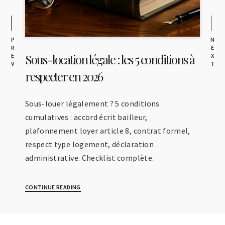
P
N
R
E
Sous-location légale : les 5 conditions à
E
X
V
T
respecter en 2026
Sous-louer légalement ? 5 conditions
cumulatives : accord écrit bailleur,
plafonnement loyer article 8, contrat formel,
respect type logement, déclaration
administrative. Checklist complète.
CONTINUE READING